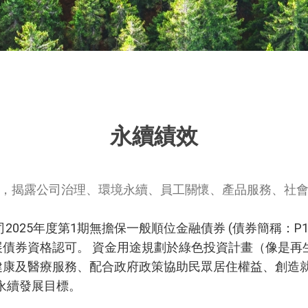
永續績效
，揭露公司治理、環境永續、員工關懷、產品服務、社
25年度第1期無擔保一般順位金融債券 (債券簡稱：P14玉銀
債券資格認可。 資金用途規劃於綠色投資計畫（像是再
健康及醫療服務、配合政府政策協助民眾居住權益、創造
5等永續發展目標。