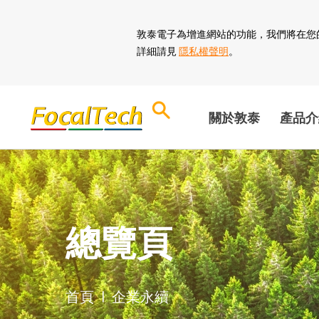
敦泰電子為增進網站的功能，我們將在您的裝置
詳細請見
隱私權聲明
。
關於敦泰
產品介
企業永續 穩健
總覽頁
ESG 報告書
經營者的話
總覽頁
永續發展
ESG 問卷調查
利害關係人
焦點動態
首頁
|
企業永續
董事會及委員會