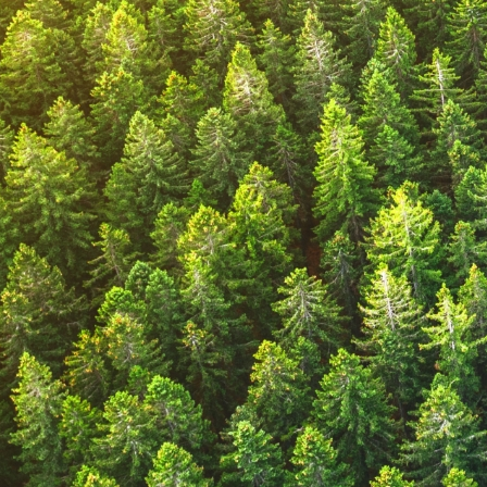
訂閱電子報
誠信經營 立足
網站地圖
風險控管
資安防護
內部搜索引擎
重要內規