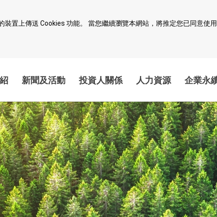
上傳送 Cookies 功能。 當您繼續瀏覽本網站，將推定您已同意使用 Co
紹
新聞及活動
投資人關係
人力資源
企業永
治理
創新價值突破
夥伴永續共榮
技術領航
永續供應鏈
智慧財產安全
友善企業職場
取之社會 回