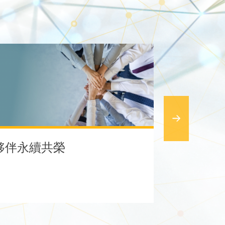
夥伴永續共榮
守護綠色