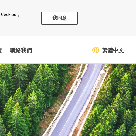
okies，
我同意
續
聯絡我們
繁體中文
守護綠色環境
溫室氣體排放及能源管理
氣候變遷風險與因應策略
饋社會