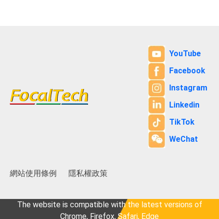
YouTube
Facebook
Instagram
Linkedin
TikTok
WeChat
網站使用條例
隱私權政策
The website is compatible with the latest versions of
Chrome, Firefox, Safari, Edge